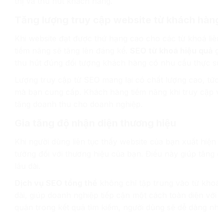
thị và thu hút khách hàng.
Tăng lượng truy cập website từ khách hàn
Khi website đạt được thứ hạng cao cho các từ khoá li
tiềm năng sẽ tăng lên đáng kể.
SEO từ khoá hiệu quả
g
thu hút đúng đối tượng khách hàng có nhu cầu thực s
Lượng truy cập từ SEO mang lại có chất lượng cao, tứ
mà bạn cung cấp. Khách hàng tiềm năng khi truy cập 
tăng doanh thu cho doanh nghiệp.
Gia tăng độ nhận diện thương hiệu
Khi người dùng liên tục thấy website của bạn xuất hiện
tưởng đối với thương hiệu của bạn. Điều này giúp tăn
lâu dài.
Dịch vụ SEO tổng thể
không chỉ tập trung vào từ kho
dài, giúp doanh nghiệp tiếp cận một cách toàn diện vớ
quán trong kết quả tìm kiếm, người dùng sẽ dễ dàng nh