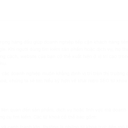
trọng hàng đầu giúp doanh nghiệp tiếp cận khách hàng ti
gle. Khi người dùng tìm kiếm sản phẩm hoặc dịch vụ, họ t
g cách, website của bạn có thể xuất hiện ở vị trí cao tron
thu.
o các doanh nghiệp muốn khẳng định vị trí trên thị trường 
hoá, chúng ta sẽ tìm hiểu kỹ hơn về khái niệm SEO từ khoá 
hể liên quan đến sản phẩm, dịch vụ hoặc lĩnh vực mà doanh
ng cụ tìm kiếm. Các từ khoá có thể bao gồm:
 và cạnh tranh lớn, thường là những từ khoá trực tiếp mô 