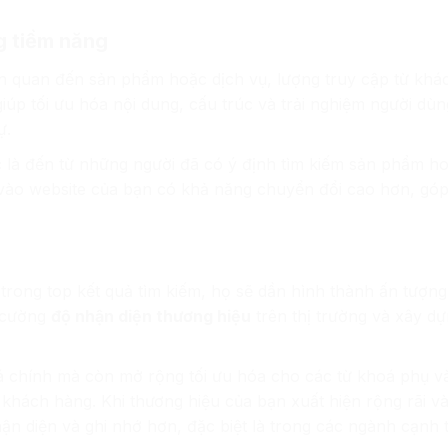
g tiềm năng
ên quan đến sản phẩm hoặc dịch vụ, lượng truy cập từ khá
iúp tối ưu hóa nội dung, cấu trúc và trải nghiệm người dùn
ự.
c là đến từ những người đã có ý định tìm kiếm sản phẩm ho
vào website của bạn có khả năng chuyển đổi cao hơn, góp
 trong top kết quả tìm kiếm, họ sẽ dần hình thành ấn tượng 
g cường
độ nhận diện thương hiệu
trên thị trường và xây dự
á chính mà còn mở rộng tối ưu hóa cho các từ khoá phụ v
i khách hàng. Khi thương hiệu của bạn xuất hiện rộng rãi v
ận diện và ghi nhớ hơn, đặc biệt là trong các ngành cạnh 