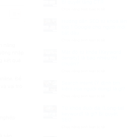
Bí quyết tăng CTR
(Meta
ở
Chức năng bình luận bị tắt
description)
Thẻ
là
tiêu
Hướng dẫn SEO từ khoá lên
gì?
đề
Tối
top 1 Google cho người mới
(Title
ưu
bắt đầu
tag)
SEO
ở
Chức năng bình luận bị tắt
là
2026
ềm năng
Hướng
gì?
dẫn
Bí
Mật độ từ khóa (Keyword
hường nhập
SEO
quyết
density) là bao nhiêu thì
g kết quả
từ
tăng
chuẩn?
khoá
CTR
ở
Chức năng bình luận bị tắt
lên
Mật
top
online. Để
độ
1
Search intent (Ý định tìm
và vai trò
từ
Google
kiếm của người dùng) là gì?
khóa
cho
ở
Chức năng bình luận bị tắt
(Keyword
người
Search
density)
mới
intent
Từ khóa đuôi dài (Long-tail
là
bắt
(Ý
bao
đầu
keyword) là gì? Bí quyết
định
 nghiệp
nhiêu
SEO
tìm
thì
ở
Chức năng bình luận bị tắt
kiếm
chuẩn?
Từ
của
tả sản
khóa