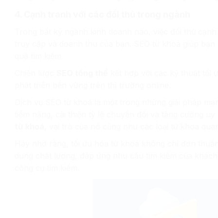
4. Cạnh tranh với các đối thủ trong ngành
Trong bất kỳ ngành kinh doanh nào, việc đối thủ cạnh 
truy cập và doanh thu của bạn. SEO từ khoá giúp bạn gi
quả tìm kiếm.
Chiến lược
SEO tổng thể
kết hợp với các kỹ thuật tối
phát triển bền vững trên thị trường online.
Dịch vụ SEO từ khoá là một trong những giải pháp m
tiềm năng, cải thiện tỷ lệ chuyển đổi và tăng cường uy
từ khoá
, vai trò của nó cũng như các loại từ khoá qu
Hãy nhớ rằng, tối ưu hóa từ khoá không chỉ đơn thuần
dung chất lượng, đáp ứng nhu cầu tìm kiếm của khách
công cụ tìm kiếm.