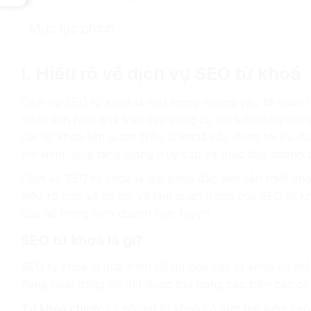
Mục lục chính
I. Hiểu rõ về dịch vụ SEO từ khoá
Dịch vụ SEO từ khoá là một trong những yếu tố quan 
một cách hiệu quả trên các công cụ tìm kiếm như Goo
các từ khoá liên quan. Nếu từ khoá này được tối ưu đún
tìm kiếm, giúp tăng lượng truy cập và thúc đẩy doanh 
Dịch vụ SEO từ khoá là giải pháp đặc biệt cần thiết ch
hiểu rõ hơn về lợi ích và tầm quan trọng của SEO từ k
của nó trong kinh doanh trực tuyến.
SEO từ khoá là gì?
SEO từ khoá là quá trình tối ưu hóa các từ khoá cụ t
đang hoạt động để đạt được thứ hạng cao trên các cô
Từ khoá chính
: Là những từ khoá có lượt tìm kiếm cao