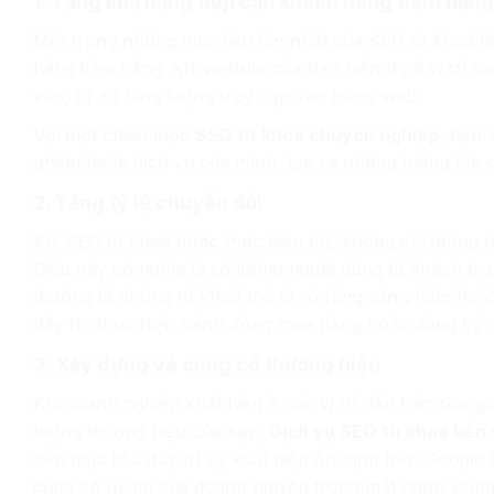
1. Tăng khả năng tiếp cận khách hàng tiềm năng
Một trong những mục tiêu lớn nhất của SEO từ khoá là
hàng tiềm năng. Khi website của bạn hiển thị ở vị trí c
vào, từ đó tăng lượng truy cập vào trang web.
Với một chiến lược
SEO từ khoá chuyên nghiệp
, bạn 
phẩm hoặc dịch vụ của mình, tạo ra những tương tác 
2. Tăng tỷ lệ chuyển đổi
Khi SEO từ khoá được thực hiện tốt, không chỉ lượng t
Điều này có nghĩa là số lượng người dùng từ khách tr
thường là những từ khoá mô tả rõ ràng sản phẩm hoặc
đẩy họ thực hiện hành động mua hàng hoặc đăng ký d
3. Xây dựng và củng cố thương hiệu
Khi doanh nghiệp xuất hiện ở các vị trí đầu trên Googl
tưởng thương hiệu của bạn.
Dịch vụ SEO từ khoá bền
đến mục tiêu duy trì sự xuất hiện ổn định trên Google t
củng cố uy tín của doanh nghiệp trong mắt người dùng