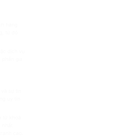
ch hàng
g, từ đó
ặc dịch vụ
 phần gia
và sự tin
ng uy tín
à từ khoá
à nhất
tranh cao.