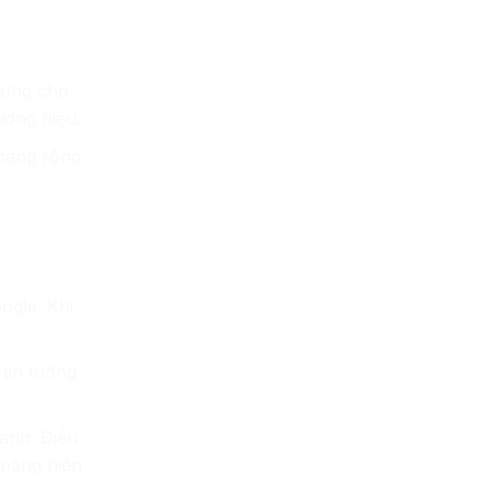
vững cho
ương hiệu.
 hàng rộng
ogle. Khi
tin tưởng
ranh. Điều
năng hiển