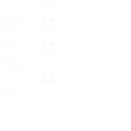
kế
thương hiệu online 2025
kế
website
ở
Chức năng bình luận bị tắt
website
Phường
Thiết
Hồ
Tân
 đến lượng
kế
Dịch vụ SEO: Giải pháp toàn
Chí
Định
website:
Minh
diện cho thứ hạng tìm kiếm
2025
trong kết
Nâng
chuyên
ở
Chức năng bình luận bị tắt
tầm
nghiệp
Dịch
thương
vụ
iệu quả và
SEO Offpage: Chìa khóa
hiệu
SEO:
online
tăng trưởng vượt bậc cho
Giải
2025
website
pháp
ch hàng
ở
Chức năng bình luận bị tắt
toàn
SEO
diện
u rõ về
SEO
Offpage:
cho
Tối ưu SEO Onpage: Bí
Chìa
thứ
quyết thu hút traffic năm
khóa
hạng
2025
ạo ra nội
tăng
tìm
ở
Chức năng bình luận bị tắt
trưởng
kiếm
 dùng và
Tối
vượt
ưu
bậc
SEO
cho
Onpage:
website
Bí
quyết
thu