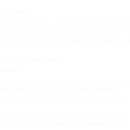
O từ khoá
a các từ khoá mục tiêu mà còn mang lại nhiều lợi ích bền 
kiếm, thu hút khách hàng tiềm năng đến xây dựng uy tín th
keting online, giúp doanh nghiệp tiếp cận đối tượng khách
EO từ khoá chuyên nghiệp
.
ìm kiếm
ải thiện thứ hạng website trên các công cụ tìm kiếm như Go
kiếm, website của bạn sẽ được nhiều người biết đến hơn.
ận diện mà còn tạo ấn tượng tốt với người dùng, khiến họ 
 ổn định trên Google, tránh tình trạng tụt hạng do cạnh t
iều doanh nghiệp áp dụng
dịch vụ SEO Google
để tăng khả 