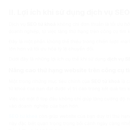
II. Lợi ích khi sử dụng dịch vụ SE
Dịch vụ
SEO từ khoá
không chỉ đơn thuần là tối ưu hó
doanh nghiệp, từ việc tăng thứ hạng trên công cụ tìm 
Đây là một phần không thể thiếu trong chiến lược mar
lớn hơn và tối ưu hóa tỷ lệ chuyển đổi.
Dưới đây là những lợi ích cụ thể khi sử dụng
dịch vụ S
Nâng cao thứ hạng website trên công cụ t
Một trong những mục tiêu chính của
SEO từ khoá
là c
từ khoá của bạn đạt được vị trí cao trong kết quả tìm 
Việc có mặt ở top đầu không chỉ giúp tăng cường độ nh
vào doanh nghiệp của bạn hơn.
SEO từ khoá
còn giúp website của bạn duy trì thứ hạng
này đặc biệt quan trọng trong bối cảnh ngày càng nh