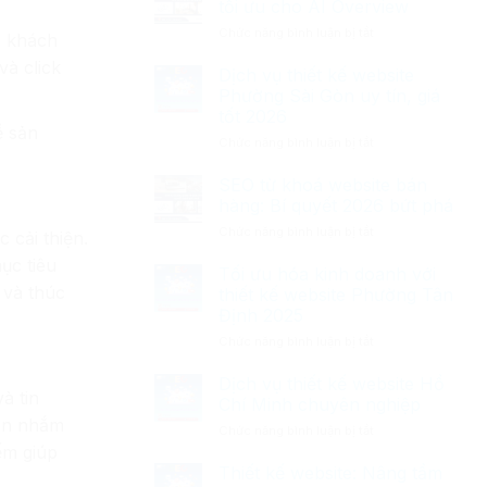
làm
tối ưu cho AI Overview
gì?
seo
ở
Chức năng bình luận bị tắt
Cách
n khách
cần
Dịch
xây
tránh
và click
vụ
Dịch vụ thiết kế website
dựng
viết
hiệu
Phường Sài Gòn uy tín, giá
bài
quả
tốt 2026
chuẩn
2026
ề sản
ở
Chức năng bình luận bị tắt
seo
Dịch
tối
vụ
ưu
SEO từ khoá website bán
thiết
cho
hàng: Bí quyết 2026 bứt phá
kế
AI
ở
Chức năng bình luận bị tắt
website
Overview
 cải thiện.
SEO
Phường
ục tiêu
từ
Tối ưu hóa kinh doanh với
Sài
khoá
Gòn
 và thúc
thiết kế website Phường Tân
website
uy
Định 2025
bán
tín,
ở
Chức năng bình luận bị tắt
hàng:
giá
Tối
Bí
tốt
ưu
quyết
Dịch vụ thiết kế website Hồ
2026
à tin
hóa
2026
Chí Minh chuyên nghiệp
kinh
bứt
còn nhắm
ở
Chức năng bình luận bị tắt
doanh
phá
Dịch
iếm giúp
với
vụ
Thiết kế website: Nâng tầm
thiết
thiết