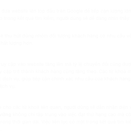
 đưa website lên top đầu trên Google để tiếp cận lượng lớ
ao trong kết quả tìm kiếm, người dùng sẽ dễ dàng nhìn thấy 
sẽ thu hút đúng nhóm đối tượng khách hàng có nhu cầu v
chất lượng hơn.
ruy cập vào website tăng lên mà tỷ lệ chuyển đổi cũng được
uy cập trở thành khách hàng cũng tăng theo. Các từ khoá m
 dịch vụ, giúp tiếp cận chính xác nhu cầu của khách hàng
ịch vụ.
e cho các từ khoá liên quan, người dùng sẽ dần nhận diện v
 vững
không chỉ tập trung vào việc đạt thứ hạng cao mà 
rong thời gian dài. Việc liên tục có mặt trong kết quả tìm k
.