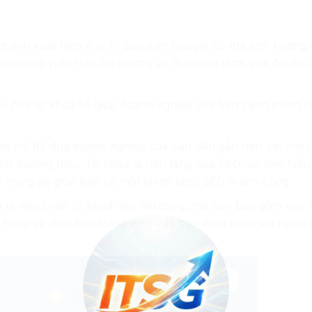
tranh xuất hiện ở vị trí cao trên Google có thể ảnh hưởng
ữ vững vị trí trên thị trường và thậm chí vượt qua đối thủ 
 ưu hóa từ khoá sẽ giúp doanh nghiệp của bạn cạnh tranh h
ạnh mẽ để đưa doanh nghiệp của bạn đến gần hơn với khá
 tín thương hiệu. Từ khóa là nền tảng của SEO, và việc hiể
an trọng sẽ giúp bạn có một chiến lược SEO thành công.
 là việc chèn từ khoá vào nội dung, mà còn bao gồm việc t
 hàng và đảm bảo trang web của bạn thân thiện với người