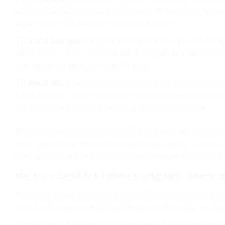
phẩm hoặc dịch vụ của bạn. Ví dụ, với một công ty cu
hoặc “SEO tổng thể web lên top 1 Google”.
Từ khoá liên quan
: Đây là những từ khoá phụ bổ sung
khoá chính. Ví dụ, “SEO từ khoá chuyên nghiệp”, “Dịc
rộng phạm vi tiếp cận khách hàng.
Từ khoá dài
: Những từ khoá chi tiết hơn, thường là c
khoá dài như “Dịch vụ SEO từ khoá giúp website lên t
thu hút những khách hàng có ý định rõ ràng hơn.
Khi một doanh nghiệp tối ưu SEO từ khoá, điều đó khôn
kiếm mà còn cải thiện trải nghiệm người dùng. Người t
gian, góp phần làm tăng khả năng chuyển đổi khách h
Vai trò của SEO từ khoá trong kinh doanh o
Trong bối cảnh cạnh tranh khốc liệt hiện nay, việc xuất 
lược marketing của mỗi doanh nghiệp. Dưới đây là nhữn