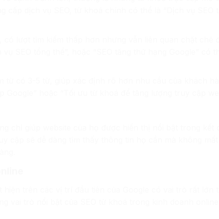
ng cấp dịch vụ SEO, từ khoá chính có thể là “Dịch vụ SEO 
, có lượt tìm kiếm thấp hơn nhưng vẫn liên quan chặt chẽ 
h vụ SEO tổng thể”, hoặc “SEO tăng thứ hạng Google” có t
ụm từ có 3-5 từ, giúp xác định rõ hơn nhu cầu của khách hà
op Google” hoặc “Tối ưu từ khoá để tăng lượng truy cập we
g chỉ giúp website của họ được hiển thị nổi bật trong kết 
ruy cập sẽ dễ dàng tìm thấy thông tin họ cần mà không mất 
àng.
nline
hiện trên các vị trí đầu tiên của Google có vai trò rất lớn 
g vai trò nổi bật của SEO từ khoá trong kinh doanh online