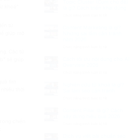
người
Topic Cluster (Cụm chủ đề)
đuôi
dùng)
từ khoá”
là gì? Cách triển khai đúng
dài
là
ở
Chức năng bình luận bị tắt
(Long-
gì?
Topic
tail
đến từ
Cluster
Content Marketing là gì?
keyword)
(Cụm
là
hể giúp mở
Những sai lầm cần tránh
chủ
gì?
năm 2026
đề)
Bí
ở
Chức năng bình luận bị tắt
là
quyết
ng. Các từ
Content
gì?
SEO
Marketing
Cách
Cách tối ưu nội dung cho AI
b” sẽ giúp
là
triển
Overview 2026
gì?
khai
ở
Chức năng bình luận bị tắt
Những
đúng
Cách
sai
quả tìm
tối
Nghiên cứu từ khoá là gì?
lầm
ưu
nhiều thời
cần
Sai làm seo cần tránh
nội
tránh
ở
Chức năng bình luận bị tắt
dung
năm
Nghiên
cho
2026
cứu
Content Pillar là gì? Cách
AI
từ
Overview
xây dựng hiệu quả 2026
khoá
2026
trong chiến
ở
Chức năng bình luận bị tắt
là
:
Content
gì?
Pillar
Dịch vụ viết bài chuẩn seo
Sai
là