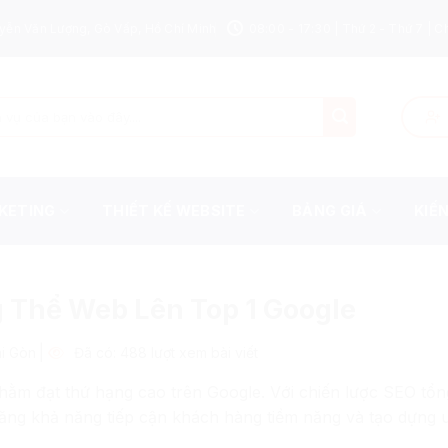
yễn Văn Lượng, Gò Vấp, Hồ Chí Minh
08:00 - 17:30 | Thứ 2 - Thứ 7 | C
KETING
THIẾT KẾ WEBSITE
BẢNG GIÁ
KIẾ
 Thể Web Lên Top 1 Google
|
ài Gòn
Đã có: 488 lượt xem bài viết
nhằm đạt thứ hạng cao trên Google. Với chiến lược SEO tổn
tăng khả năng tiếp cận khách hàng tiềm năng và tạo dựng u